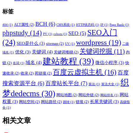
标签
BCH
(6)
ALT属性
(2)
404
(1)
CMS系统
(1)
HTTP状态码
(1)
IP
(1)
Page Rank
(1)
SEO入门
phpstudy
(14)
SEO
(5)
PV
(1)
robots
(1)
(24)
wordpress
(19)
SEO是什么
(3)
sitemap
(2)
UV
(1)
二级
关键词挖掘
(11)
关键词
(4)
优化
(3)
关键词堆砌
(2)
内
域名
(1)
建站教程
(39)
域名
(4)
微信小程序
(3)
链
(2)
快
名词
(1)
百度云虚拟主机
(16)
百度
速收录
(2)
收录
(2)
死链接
(2)
织
搜索资源平台
(6)
百度站长平台
(7)
算法
(1)
算法大全
(1)
梦dedecms
(30)
网站
网站地图
(2)
网站外链
(2)
网站排名
(1)
权重
(3)
长尾关键词
(3)
网站空间
(2)
网站路径
(2)
链接
(2)
跳转
(1)
高级指
令
(1)
相关文章