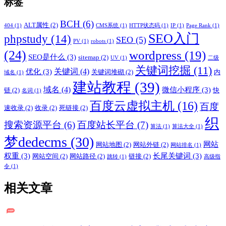
标签
BCH
(6)
ALT属性
(2)
404
(1)
CMS系统
(1)
HTTP状态码
(1)
IP
(1)
Page Rank
(1)
SEO入门
phpstudy
(14)
SEO
(5)
PV
(1)
robots
(1)
(24)
wordpress
(19)
SEO是什么
(3)
sitemap
(2)
UV
(1)
二级
关键词挖掘
(11)
关键词
(4)
优化
(3)
关键词堆砌
(2)
内
域名
(1)
建站教程
(39)
域名
(4)
微信小程序
(3)
链
(2)
快
名词
(1)
百度云虚拟主机
(16)
百度
速收录
(2)
收录
(2)
死链接
(2)
织
搜索资源平台
(6)
百度站长平台
(7)
算法
(1)
算法大全
(1)
梦dedecms
(30)
网站
网站地图
(2)
网站外链
(2)
网站排名
(1)
权重
(3)
长尾关键词
(3)
网站空间
(2)
网站路径
(2)
链接
(2)
跳转
(1)
高级指
令
(1)
相关文章