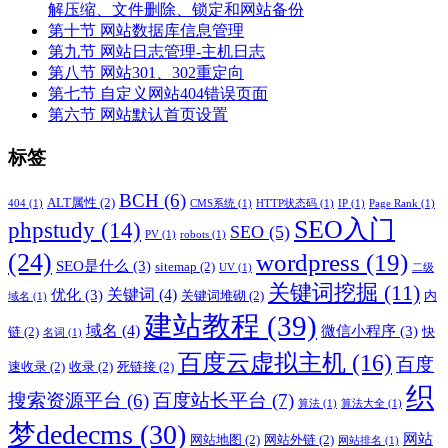
解压缩、文件删除、锁定和网站备份
第十节 网站数据库信息管理
第九节 网站日志管理-主机日志
第八节 网站301、302重定向
第七节 自定义网站404错误页面
第六节 网站默认首页设置
标签
BCH
(6)
ALT属性
(2)
404
(1)
CMS系统
(1)
HTTP状态码
(1)
IP
(1)
Page Rank
(1)
SEO入门
phpstudy
(14)
SEO
(5)
PV
(1)
robots
(1)
(24)
wordpress
(19)
SEO是什么
(3)
sitemap
(2)
UV
(1)
二级
关键词挖掘
(11)
关键词
(4)
优化
(3)
关键词堆砌
(2)
内
域名
(1)
建站教程
(39)
域名
(4)
微信小程序
(3)
链
(2)
快
名词
(1)
百度云虚拟主机
(16)
百度
速收录
(2)
收录
(2)
死链接
(2)
织
搜索资源平台
(6)
百度站长平台
(7)
算法
(1)
算法大全
(1)
梦dedecms
(30)
网站
网站地图
(2)
网站外链
(2)
网站排名
(1)