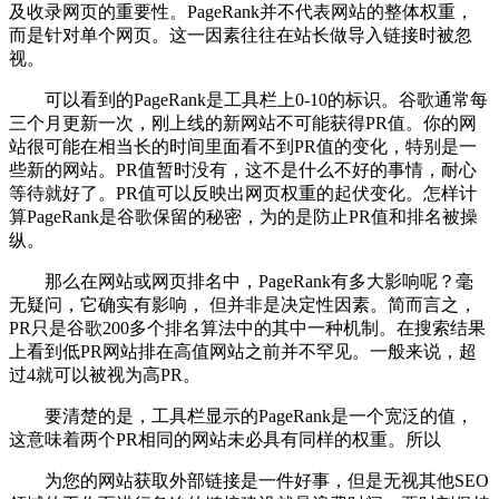
及收录网页的重要性。PageRank并不代表网站的整体权重，
而是针对单个网页。这一因素往往在站长做导入链接时被忽
视。
可以看到的PageRank是工具栏上0-10的标识。谷歌通常每
三个月更新一次，刚上线的新网站不可能获得PR值。你的网
站很可能在相当长的时间里面看不到PR值的变化，特别是一
些新的网站。PR值暂时没有，这不是什么不好的事情，耐心
等待就好了。PR值可以反映出网页权重的起伏变化。怎样计
算PageRank是谷歌保留的秘密，为的是防止PR值和排名被操
纵。
那么在网站或网页排名中，PageRank有多大影响呢？毫
无疑问，它确实有影响， 但并非是决定性因素。简而言之，
PR只是谷歌200多个排名算法中的其中一种机制。在搜索结果
上看到低PR网站排在高值网站之前并不罕见。一般来说，超
过4就可以被视为高PR。
要清楚的是，工具栏显示的PageRank是一个宽泛的值，
这意味着两个PR相同的网站未必具有同样的权重。所以
为您的网站获取外部链接是一件好事，但是无视其他SEO