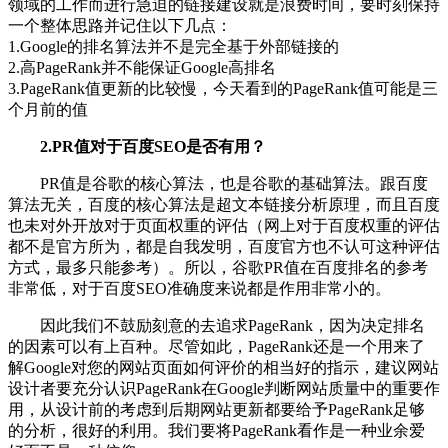
领域的工作而进行急迫的链接建设就是浪费时间，要时刻保持
一个整体思路并记住以下几点：
1.Google的排名算法并不是完全基于外部链接的
2.高PageRank并不能保证Google高排名
3.PageRank值更新的比较慢，今天看到的PageRank值可能是三
个月前的值
2.PR值对于百度SEO是否有用？
PR值是谷歌的核心算法，也是谷歌的基础算法。跟百度
算法无关，百度的核心算法是超文本链接分析原理，而且百度
也未对外开放对于页面权重的评估（网上对于百度权重的评估
都不是官方所为，都是自我发明，百度官方也不认可这种评估
方式，最多只能参考）。所以，谷歌PR值在百度排名的参考
非常低，对于百度SEO准确度来说都是作用非常小的。
因此我们不鼓励刻意的去追求PageRank，因为决定排名
的因素可以有上百种。尽管如此，PageRank还是一个用来了
解Google对您的网站页面如何评价的相当好的指示，建议网站
设计者要充分认识PageRank在Google判断网站质量中的重要作
用，从设计前的考虑到后期网站更新都要给予PageRank足够
的分析，很好的利用。我们要将PageRank看作是一种业余爱